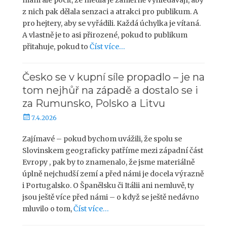
k
z nich pak dělala senzaci a atrakci pro publikum. A
o
pro hejtery, aby se vyřádili. Každá úchylka je vítaná.
v
A vlastně je to asi přirozené, pokud to publikum
á
přitahuje, pokud to
Číst více…
n
o
Česko se v kupní síle propadlo – je na
tom nejhůř na západě a dostalo se i
za Rumunsko, Polsko a Litvu
P
7.4.2026
u
b
Zajímavé – pokud bychom uvážili, že spolu se
l
Slovinskem geograficky patříme mezi západní část
i
Evropy , pak by to znamenalo, že jsme materiálně
k
úplně nejchudší zemí a před námi je docela výrazně
o
i Portugalsko. O Španělsku či Itálii ani nemluvě, ty
v
jsou ještě více před námi – o když se ještě nedávno
á
mluvilo o tom,
Číst více…
n
o