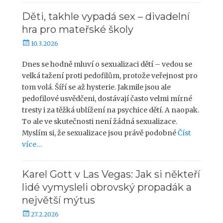
Děti, takhle vypadá sex – divadelní
hra pro mateřské školy
P
10.3.2026
u
b
Dnes se hodně mluví o sexualizaci dětí – vedou se
l
velká tažení proti pedofilům, protože veřejnost pro
i
tom volá. Šíří se až hysterie. Jakmile jsou ale
k
pedofilové usvědčeni, dostávají často velmi mírné
o
tresty i za těžká ublížení na psychice dětí. A naopak.
v
To ale ve skutečnosti není žádná sexualizace.
á
Myslím si, že sexualizace jsou právě podobné
Číst
n
o
více…
Karel Gott v Las Vegas: Jak si někteří
lidé vymysleli obrovský propadák a
největší mýtus
P
27.2.2026