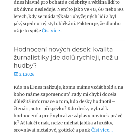
l
dnes hlavně pro bohaté a celebrity a většina lidí to
i
už dávno nesleduje. Není to jako ve 40., 60. nebo 80.
k
letech, kdy se móda týkala i obyčejných lidí a byl
o
jakýsi jednotný styl oblékání. Faktem je, že dlouho
v
už je to spíše
Číst více…
á
n
o
Hodnocení nových desek: kvalita
žurnalistiky jde dolů rychleji, než u
hudby?
P
2.1.2026
u
b
Kdo na iDnes nařizuje, komu máme vzdát hold a na
l
koho máme zapomenout? Tady mi chybí docela
i
důležitá informace o tom, kdo desky hodnotil –
k
čtenáři, autor příspěvku? Kdo desky vybral k
o
hodnocení a proč vybral ze záplavy novinek právě
v
je? Ať tak či onak, nelze míchat jablka a hrušky,
á
srovnávat metalové, gotické a punk
Číst více…
n
o