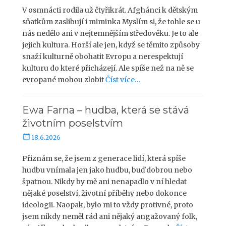
b
V osmnácti rodila už čtyřikrát. Afghánci k dětským
l
sňatkům zaslibují i miminka Myslím si, že tohle se u
i
nás nedělo ani v nejtemnějším středověku. Je to ale
k
jejich kultura. Horší ale jen, když se těmito způsoby
o
snaží kulturně obohatit Evropu a nerespektují
v
kulturu do které přicházejí. Ale spíše než na ně se
á
evropané mohou zlobit
Číst více…
n
o
Ewa Farna – hudba, která se stává
životním poselstvím
P
18.6.2026
u
b
Přiznám se, že jsem z generace lidí, která spíše
l
hudbu vnímala jen jako hudbu, buď dobrou nebo
i
špatnou. Nikdy by mě ani nenapadlo v ní hledat
k
nějaké poselství, životní příběhy nebo dokonce
o
ideologii. Naopak, bylo mi to vždy protivné, proto
v
jsem nikdy neměl rád ani nějaký angažovaný folk,
á