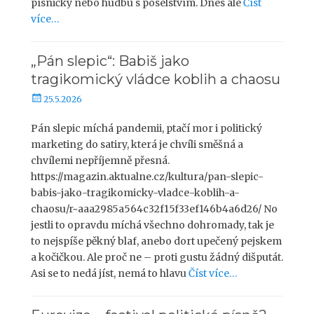
písničky nebo hudbu s poselstvím. Dnes ale
Číst
n
o
více…
„Pán slepic“: Babiš jako
tragikomický vládce koblih a chaosu
P
25.5.2026
u
b
Pán slepic míchá pandemii, ptačí mor i politický
l
marketing do satiry, která je chvíli směšná a
i
chvílemi nepříjemně přesná.
k
https://magazin.aktualne.cz/kultura/pan-slepic-
o
babis-jako-tragikomicky-vladce-koblih-a-
v
chaosu/r~aaa2985a564c32f15f33ef146b4a6d26/ No
á
jestli to opravdu míchá všechno dohromady, tak je
n
o
to nejspíše pěkný blaf, anebo dort upečený pejskem
a kočičkou. Ale proč ne – proti gustu žádný dišputát.
Asi se to nedá jíst, nemá to hlavu
Číst více…