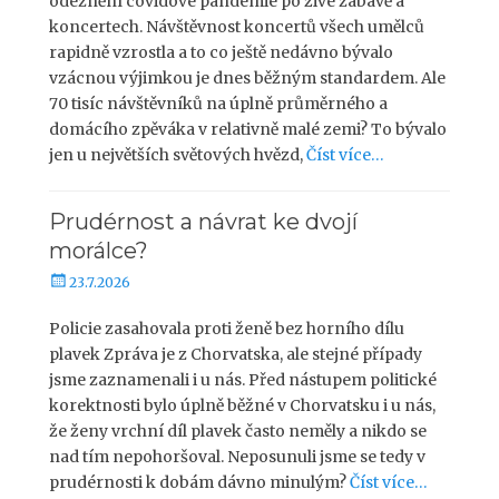
odeznění covidové pandemie po živé zábavě a
i
koncertech. Návštěvnost koncertů všech umělců
k
rapidně vzrostla a to co ještě nedávno bývalo
o
vzácnou výjimkou je dnes běžným standardem. Ale
v
70 tisíc návštěvníků na úplně průměrného a
á
domácího zpěváka v relativně malé zemi? To bývalo
n
o
jen u největších světových hvězd,
Číst více…
Prudérnost a návrat ke dvojí
morálce?
P
23.7.2026
u
b
Policie zasahovala proti ženě bez horního dílu
l
plavek Zpráva je z Chorvatska, ale stejné případy
i
jsme zaznamenali i u nás. Před nástupem politické
k
korektnosti bylo úplně běžné v Chorvatsku i u nás,
o
že ženy vrchní díl plavek často neměly a nikdo se
v
nad tím nepohoršoval. Neposunuli jsme se tedy v
á
prudérnosti k dobám dávno minulým?
Číst více…
n