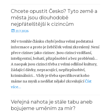
o
Chcete opustit Česko? Tyto země a
města jsou dlouhodobě
nejpřátelštější k cizincům
P
21.7.2026
u
b
Mě v tomhle článku chybí jedna velmi podstatná
l
informace a proto je žebříček velmi zkreslený. Není
i
přece cizinec jako cizinec. Jsou cizinci vzdělaní,
k
inteligentní, bohatí, přizpůsobiví a bez problémů…
o
A naopak jsou cizinci třeba z velmi odlišné kultury,
v
žádající dávky, nepracující, nepřizpůsobiví,
á
kriminálníci… Vždy je třeba specifikovat koho
n
o
máme na mysli a nedělat nějaké zkreslující
Číst
více…
Veřejná nahota je stále tabu aneb
bojujeme uměním za mír?