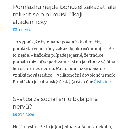
Pomlázku nejde bohužel zakázat, ale
mluvit se o ni musí, říkají
akademičky
P
3.4.2026
u
b
To vypadá, že by emancipované akademičky
l
pomlázku velmi rády zakázaly, ale uvědomují si, že
i
to nejde. V každém případě je jasné, že tradice
k
pomalu mizí ať se podíváme asi na jakékoliv, většina
o
lidí už je dnes nedrží. Místo pomlázky spíše se
v
vzniká nová tradice – velikonoční dovolené u moře.
á
Pomlázka je pohanský, český (a částečně
Číst více…
n
o
Svatba za socialismu byla plná
nervů?
P
23.3.2026
u
b
No já myslím, že to je jen jedna zkušenost někoho,