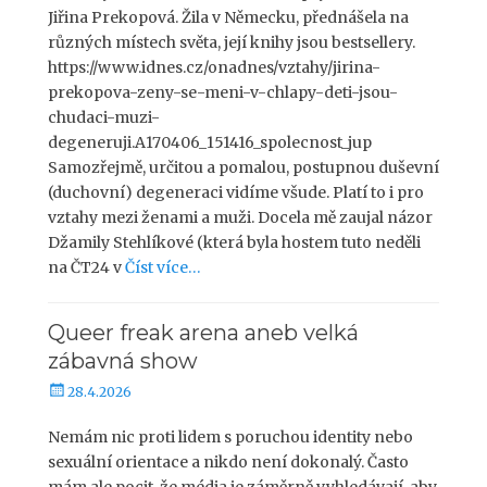
l
Jiřina Prekopová. Žila v Německu, přednášela na
i
různých místech světa, její knihy jsou bestsellery.
k
https://www.idnes.cz/onadnes/vztahy/jirina-
o
prekopova-zeny-se-meni-v-chlapy-deti-jsou-
v
chudaci-muzi-
á
degeneruji.A170406_151416_spolecnost_jup
n
o
Samozřejmě, určitou a pomalou, postupnou duševní
(duchovní) degeneraci vidíme všude. Platí to i pro
vztahy mezi ženami a muži. Docela mě zaujal názor
Džamily Stehlíkové (která byla hostem tuto neděli
na ČT24 v
Číst více…
Queer freak arena aneb velká
zábavná show
P
28.4.2026
u
b
Nemám nic proti lidem s poruchou identity nebo
l
sexuální orientace a nikdo není dokonalý. Často
i
mám ale pocit, že média je záměrně vyhledávají, aby