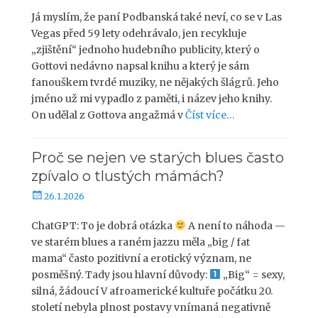
u
b
Já myslím, že paní Podbanská také neví, co se v Las
l
Vegas před 59 lety odehrávalo, jen recykluje
i
„zjištění“ jednoho hudebního publicity, který o
k
Gottovi nedávno napsal knihu a který je sám
o
fanouškem tvrdé muziky, ne nějakých šlágrů. Jeho
v
jméno už mi vypadlo z paměti, i název jeho knihy.
á
On udělal z Gottova angažmá v
Číst více…
n
o
Proč se nejen ve starých blues často
zpívalo o tlustých mámách?
P
26.1.2026
u
b
ChatGPT: To je dobrá otázka
A není to náhoda —
l
ve starém blues a raném jazzu měla „big / fat
i
mama“ často pozitivní a erotický význam, ne
k
posměšný. Tady jsou hlavní důvody:
„Big“ = sexy,
o
silná, žádoucí V afroamerické kultuře počátku 20.
v
století nebyla plnost postavy vnímaná negativně
á