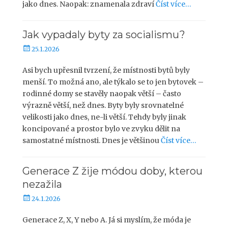
jako dnes. Naopak: znamenala zdraví
Číst více…
n
o
Jak vypadaly byty za socialismu?
P
25.1.2026
u
b
Asi bych upřesnil tvrzení, že místnosti bytů byly
l
menší. To možná ano, ale týkalo se to jen bytovek –
i
rodinné domy se stavěly naopak větší – často
k
výrazně větší, než dnes. Byty byly srovnatelné
o
velikosti jako dnes, ne-li větší. Tehdy byly jinak
v
koncipované a prostor bylo ve zvyku dělit na
á
samostatné místnosti. Dnes je většinou
Číst více…
n
o
Generace Z žije módou doby, kterou
nezažila
P
24.1.2026
u
b
Generace Z, X, Y nebo A. Já si myslím, že móda je