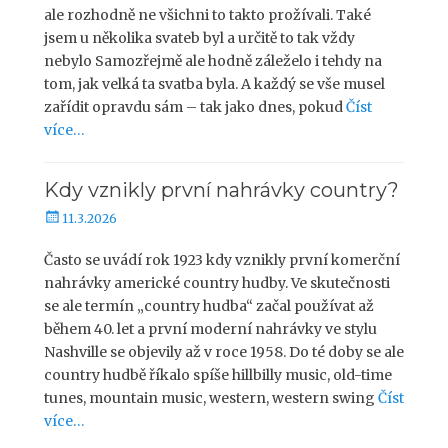
l
ale rozhodně ne všichni to takto prožívali. Také
i
jsem u několika svateb byl a určitě to tak vždy
k
nebylo Samozřejmě ale hodně záleželo i tehdy na
o
tom, jak velká ta svatba byla. A každý se vše musel
v
zařídit opravdu sám – tak jako dnes, pokud
Číst
á
více…
n
o
Kdy vznikly první nahrávky country?
P
11.3.2026
u
b
Často se uvádí rok 1923 kdy vznikly první komerční
l
nahrávky americké country hudby. Ve skutečnosti
i
se ale termín „country hudba“ začal používat až
k
během 40. let a první moderní nahrávky ve stylu
o
Nashville se objevily až v roce 1958. Do té doby se ale
v
country hudbě říkalo spíše hillbilly music, old-time
á
tunes, mountain music, western, western swing
Číst
n
o
více…