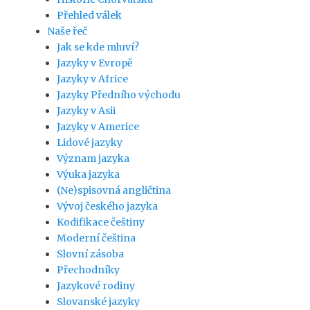
Přehled válek
Naše řeč
Jak se kde mluví?
Jazyky v Evropě
Jazyky v Africe
Jazyky Předního východu
Jazyky v Asii
Jazyky v Americe
Lidové jazyky
Význam jazyka
Výuka jazyka
(Ne)spisovná angličtina
Vývoj českého jazyka
Kodifikace češtiny
Moderní čeština
Slovní zásoba
Přechodníky
Jazykové rodiny
Slovanské jazyky