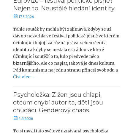
Eurovize – festival politické písně?
Nejen to. Neustálé hledání identity.
P
17.5.2026
u
b
Tahle soutěž by mohla být zajímavá, kdyby se už
l
dávno nezvrhla ve festival politické písně ve kterém
i
účinkující bojují za různá práva, sebeurčení a
k
identitu a kdyby se nestala estrádou ve které
o
účinkující soutěží o to, kdo předvede něco
v
bizarnějšího. Ale co naplat, taková je dnes kultura.
á
Pád komunismu na jednu stranu přinesl svobodu a
n
o
Číst více…
Psycholožka: Z žen jsou chlapi,
otcům chybí autorita, děti jsou
chudáci. Genderový chaos.
P
4.5.2026
u
b
To si myslí tato světově uznávaná psycholožka