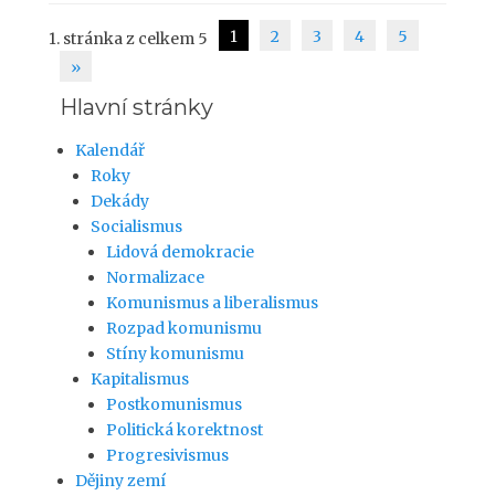
1
2
3
4
5
1. stránka z celkem 5
Navigace
»
příspěvku
Hlavní stránky
Kalendář
Roky
Dekády
Socialismus
Lidová demokracie
Normalizace
Komunismus a liberalismus
Rozpad komunismu
Stíny komunismu
Kapitalismus
Postkomunismus
Politická korektnost
Progresivismus
Dějiny zemí