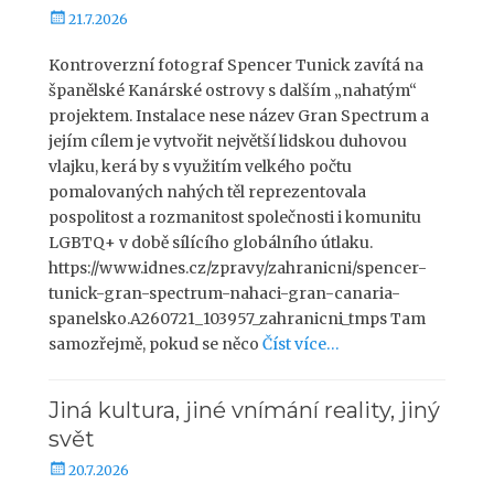
P
21.7.2026
u
b
Kontroverzní fotograf Spencer Tunick zavítá na
l
španělské Kanárské ostrovy s dalším „nahatým“
i
projektem. Instalace nese název Gran Spectrum a
k
jejím cílem je vytvořit největší lidskou duhovou
o
vlajku, kerá by s využitím velkého počtu
v
pomalovaných nahých těl reprezentovala
á
pospolitost a rozmanitost společnosti i komunitu
n
o
LGBTQ+ v době sílícího globálního útlaku.
https://www.idnes.cz/zpravy/zahranicni/spencer-
tunick-gran-spectrum-nahaci-gran-canaria-
spanelsko.A260721_103957_zahranicni_tmps Tam
samozřejmě, pokud se něco
Číst více…
Jiná kultura, jiné vnímání reality, jiný
svět
P
20.7.2026
u