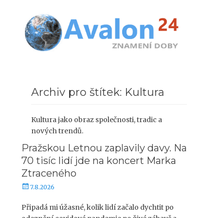
Přejít
Znamení doby - konec starého věku a nový věk, transformace
Avalon24 -
k
vědomí
obsahu
Znamení doby
webu
Hledat:
Archiv pro štítek: Kultura
Kultura jako obraz společnosti, tradic a
nových trendů.
Pražskou Letnou zaplavily davy. Na
70 tisíc lidí jde na koncert Marka
Ztraceného
P
7.8.2026
u
b
Připadá mi úžasné, kolik lidí začalo dychtit po
l